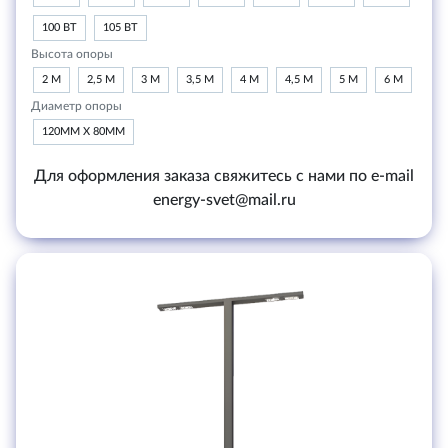
100 ВТ
105 ВТ
Высота опоры
2 М
2,5 М
3 М
3,5 М
4 М
4,5 М
5 М
6 М
Диаметр опоры
120ММ Х 80ММ
Для оформления заказа свяжитесь с нами по e-mail
energy-svet@mail.ru