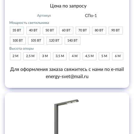
Цена по запросу
Артикул
СПо-1
Мощность светильника
35 ВТ
40 ВТ
50 ВТ
60 ВТ
70 ВТ
80 ВТ
90 ВТ
100 ВТ
105 ВТ
120 ВТ
140 ВТ
Высота опоры
2 М
2,5 М
3 М
3,5 М
4 М
4,5 М
5 М
6 М
Для оформления заказа свяжитесь с нами по e-mail
energy-svet@mail.ru