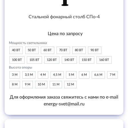
Стальной фонарный столб СПо-4
Цена по запросу
Мощность светильника
40 ВТ
50 ВТ
60 ВТ
70 ВТ
80 ВТ
90 ВТ
100 ВТ
105 ВТ
120 ВТ
140 ВТ
150 ВТ
160 ВТ
Высота опоры
3 М
3,5 М
4 М
4,5 М
5 М
6 М
6,6 М
7 М
8 М
9 М
10 М
11 М
12 М
Для оформления заказа свяжитесь с нами по e-mail
energy-svet@mail.ru