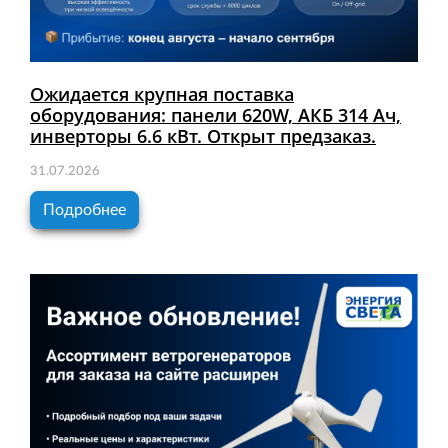
Ожидается крупная поставка
оборудования: панели 620W, АКБ 314 Ач,
инверторы 6.6 кВт. Открыт предзаказ.
31.07.2026
Подробнее