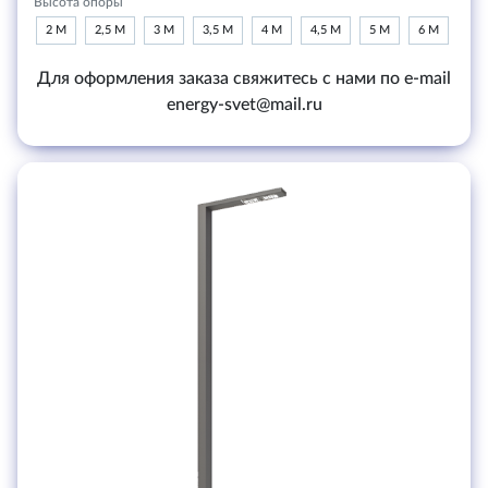
Высота опоры
2 М
2,5 М
3 М
3,5 М
4 М
4,5 М
5 М
6 М
Для оформления заказа свяжитесь с нами по e-mail
energy-svet@mail.ru