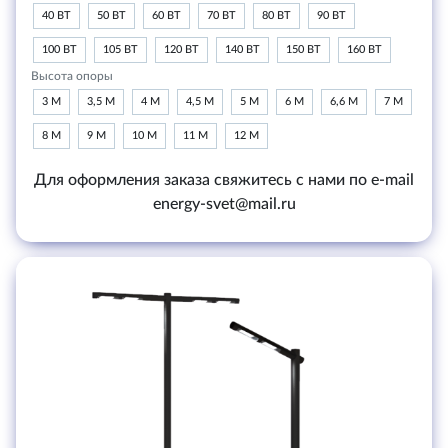
40 ВТ
50 ВТ
60 ВТ
70 ВТ
80 ВТ
90 ВТ
100 ВТ
105 ВТ
120 ВТ
140 ВТ
150 ВТ
160 ВТ
Высота опоры
3 М
3,5 М
4 М
4,5 М
5 М
6 М
6,6 М
7 М
8 М
9 М
10 М
11 М
12 М
Для оформления заказа свяжитесь с нами по e-mail
energy-svet@mail.ru