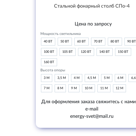
Стальной фонарный столб СПо-4
Цена по запросу
Мощность светильника
40 ВТ
50 ВТ
60 ВТ
70 ВТ
80 ВТ
90 ВТ
100 ВТ
105 ВТ
120 ВТ
140 ВТ
150 ВТ
160 ВТ
Высота опоры
3 М
3,5 М
4 М
4,5 М
5 М
6 М
6,
7 М
8 М
9 М
10 М
11 М
12 М
Для оформления заказа свяжитесь с нами
e-mail
energy-svet@mail.ru