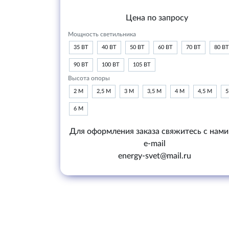
Цена по запросу
Мощность светильника
35 ВТ
40 ВТ
50 ВТ
60 ВТ
70 ВТ
80 ВТ
90 ВТ
100 ВТ
105 ВТ
Высота опоры
2 М
2,5 М
3 М
3,5 М
4 М
4,5 М
5
6 М
Для оформления заказа свяжитесь с нами
e-mail
energy-svet@mail.ru