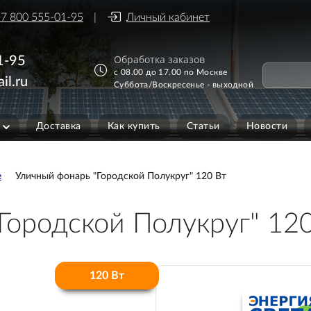
7 800 555-01-95
Личный кабинет
Обработка заказов
1-95
с 08.00 до 17.00 по Москве
il.ru
Суббота/Воскресенье - выходной
Доставка
Как купить
Статьи
Новости
е
Уличный фонарь "Городской Полукруг" 120 Вт
Городской Полукруг" 12
120 Вт