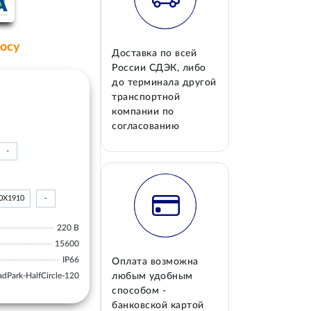
росу
Доставка по всей
России СДЭК, либо
до терминала другой
транспортной
компании по
согласованию
-
0Х1910
-
220 В
15600
IP66
Оплата возможна
adPark-HalfCircle-120
любым удобным
способом -
банковской картой