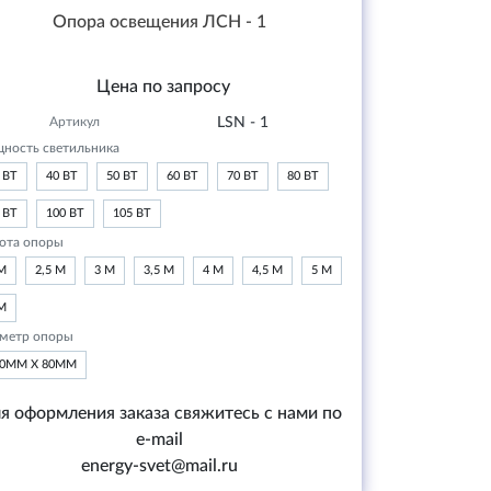
Опора освещения ЛСН - 1
Цена по запросу
Артикул
LSN - 1
ность светильника
 ВТ
40 ВТ
50 ВТ
60 ВТ
70 ВТ
80 ВТ
 ВТ
100 ВТ
105 ВТ
ота опоры
М
2,5 М
3 М
3,5 М
4 М
4,5 М
5 М
М
метр опоры
20ММ Х 80ММ
я оформления заказа свяжитесь с нами по
e-mail
energy-svet@mail.ru