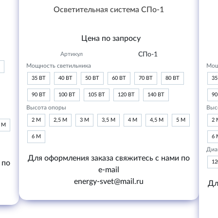
Осветительная система СПо-1
Цена по запросу
Артикул
СПо-1
Мощность светильника
Мощ
35 ВТ
40 ВТ
50 ВТ
60 ВТ
70 ВТ
80 ВТ
35
90 ВТ
100 ВТ
105 ВТ
120 ВТ
140 ВТ
90
Высота опоры
Выс
2 М
2,5 М
3 М
3,5 М
4 М
4,5 М
5 М
2 
6 М
6 М
6 
Диа
Для оформления заказа свяжитесь с нами по
 по
1
e-mail
energy-svet@mail.ru
Дл