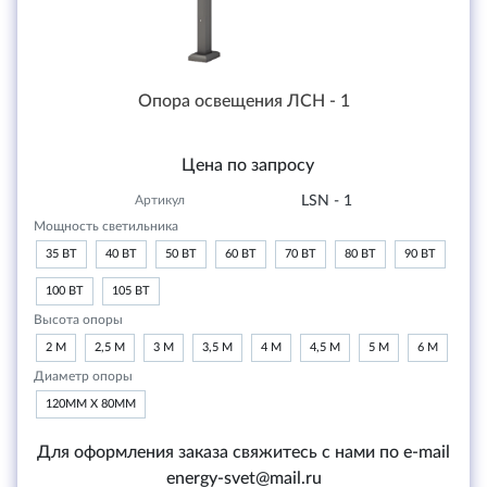
Опора освещения ЛСН - 1
Цена по запросу
Артикул
LSN - 1
Мощность светильника
35 ВТ
40 ВТ
50 ВТ
60 ВТ
70 ВТ
80 ВТ
90 ВТ
100 ВТ
105 ВТ
Высота опоры
2 М
2,5 М
3 М
3,5 М
4 М
4,5 М
5 М
6 М
Диаметр опоры
120ММ Х 80ММ
Для оформления заказа свяжитесь с нами по e-mail
energy-svet@mail.ru