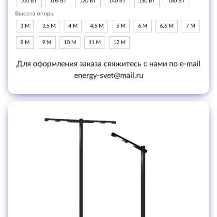
100 ВТ
105 ВТ
120 ВТ
140 ВТ
150 ВТ
160 ВТ
Высота опоры
3 М
3,5 М
4 М
4,5 М
5 М
6 М
6,6 М
7 М
8 М
9 М
10 М
11 М
12 М
Для оформления заказа свяжитесь с нами по e-mail
energy-svet@mail.ru