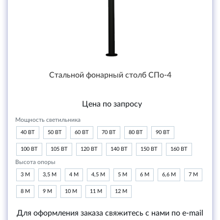
Стальной фонарный столб СПо-4
Цена по запросу
Мощность светильника
40 ВТ
50 ВТ
60 ВТ
70 ВТ
80 ВТ
90 ВТ
100 ВТ
105 ВТ
120 ВТ
140 ВТ
150 ВТ
160 ВТ
Высота опоры
3 М
3,5 М
4 М
4,5 М
5 М
6 М
6,6 М
7 М
8 М
9 М
10 М
11 М
12 М
Для оформления заказа свяжитесь с нами по e-mail