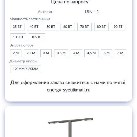
Цена по запросу
Артикул
LSN - 1
Мощность светильника
35 ВТ
40 ВТ
50 ВТ
60 ВТ
70 ВТ
80 ВТ
90 ВТ
100 ВТ
105 ВТ
Высота опоры
2 М
2,5 М
3 М
3,5 М
4 М
4,5 М
5 М
6 М
Диаметр опоры
120ММ Х 80ММ
Для оформления заказа свяжитесь с нами по e-mail
energy-svet@mail.ru