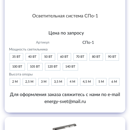
Осветительная система СПо-1
Цена по запросу
Артикул
СПо-1
Мощность светильника
35 ВТ
40 ВТ
50 ВТ
60 ВТ
70 ВТ
80 ВТ
90 ВТ
100 ВТ
105 ВТ
120 ВТ
140 ВТ
Высота опоры
2 М
2,5 М
3 М
3,5 М
4 М
4,5 М
5 М
6 М
Для оформления заказа свяжитесь с нами по e-mail
energy-svet@mail.ru