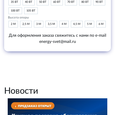
35 ВТ
40 ВТ
50 ВТ
60 ВТ
70 ВТ
80 ВТ
90 ВТ
100 ВТ
105 ВТ
Высота опоры
2 М
2,5 М
3 М
3,5 М
4 М
4,5 М
5 М
6 М
Для оформления заказа свяжитесь с нами по e-mail
energy-svet@mail.ru
Новости