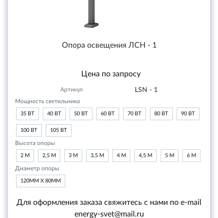
Опора освещения ЛСН - 1
Цена по запросу
Артикул
LSN - 1
Мощность светильника
35 ВТ
40 ВТ
50 ВТ
60 ВТ
70 ВТ
80 ВТ
90 ВТ
100 ВТ
105 ВТ
Высота опоры
2 М
2,5 М
3 М
3,5 М
4 М
4,5 М
5 М
6 М
Диаметр опоры
120ММ Х 80ММ
Для оформления заказа свяжитесь с нами по e-mail
energy-svet@mail.ru