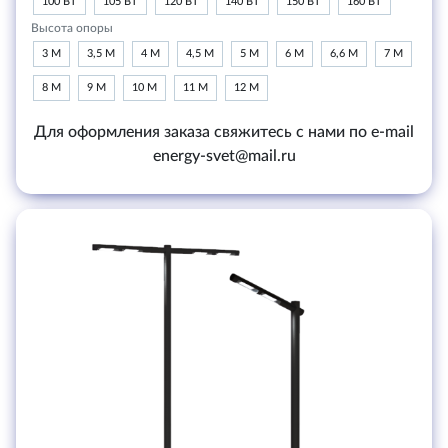
100 ВТ
105 ВТ
120 ВТ
140 ВТ
150 ВТ
160 ВТ
Высота опоры
3 М
3,5 М
4 М
4,5 М
5 М
6 М
6,6 М
7 М
8 М
9 М
10 М
11 М
12 М
Для оформления заказа свяжитесь с нами по e-mail
energy-svet@mail.ru