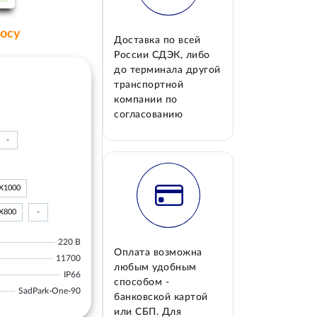
росу
Доставка по всей
России СДЭК, либо
до терминала другой
транспортной
компании по
согласованию
-
Х1000
Х800
-
220 В
Оплата возможна
11700
любым удобным
IP66
способом -
SadPark-One-90
банковской картой
или СБП. Для