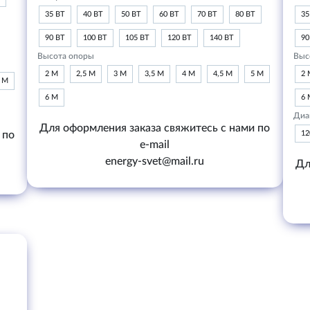
35 ВТ
40 ВТ
50 ВТ
60 ВТ
70 ВТ
80 ВТ
35
90 ВТ
100 ВТ
105 ВТ
120 ВТ
140 ВТ
90
Высота опоры
Выс
2 М
2,5 М
3 М
3,5 М
4 М
4,5 М
5 М
2 
6 М
6 М
6 
Диа
Для оформления заказа свяжитесь с нами по
 по
1
e-mail
energy-svet@mail.ru
Дл