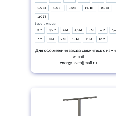
100 ВТ
105 ВТ
120 ВТ
140 ВТ
150 ВТ
160 ВТ
Высота опоры
3 М
3,5 М
4 М
4,5 М
5 М
6 М
6,
7 М
8 М
9 М
10 М
11 М
12 М
Для оформления заказа свяжитесь с нами
e-mail
energy-svet@mail.ru