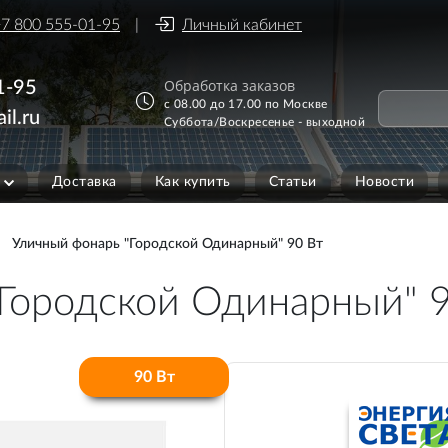
7 800 555-01-95
Личный кабинет
Обработка заказов
1-95
с 08.00 до 17.00 по Москве
il.ru
Суббота/Воскресенье - выходной
Доставка
Как купить
Статьи
Новости
Уличный фонарь "Городской Одинарный" 90 Вт
Городской Одинарный" 
90 Вт