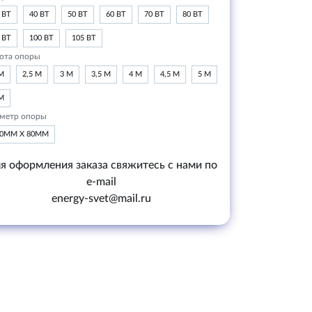
 ВТ
40 ВТ
50 ВТ
60 ВТ
70 ВТ
80 ВТ
 ВТ
100 ВТ
105 ВТ
ота опоры
М
2,5 М
3 М
3,5 М
4 М
4,5 М
5 М
М
метр опоры
20ММ Х 80ММ
я оформления заказа свяжитесь с нами по
e-mail
energy-svet@mail.ru