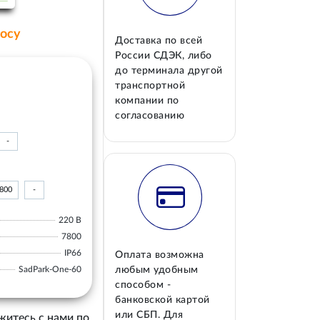
росу
Доставка по всей
России СДЭК, либо
до терминала другой
транспортной
компании по
согласованию
-
800
-
220 В
7800
IP66
Оплата возможна
SadPark-One-60
любым удобным
способом -
банковской картой
или СБП. Для
житесь с нами по