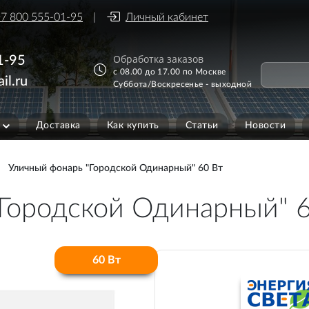
7 800 555-01-95
Личный кабинет
Обработка заказов
1-95
с 08.00 до 17.00 по Москве
il.ru
Суббота/Воскресенье - выходной
Доставка
Как купить
Статьи
Новости
Уличный фонарь "Городской Одинарный" 60 Вт
Городской Одинарный" 
60 Вт