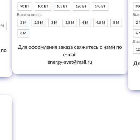
90 ВТ
100 ВТ
105 ВТ
120 ВТ
140 ВТ
90
Высота опоры
Выс
2 М
2,5 М
3 М
3,5 М
4 М
4,5 М
5 М
2 
6 М
6 М
6 
Диа
Для оформления заказа свяжитесь с нами по
 по
1
e-mail
energy-svet@mail.ru
Дл