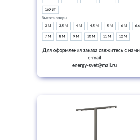
160 ВТ
Высота опоры
3 М
3,5 М
4 М
4,5 М
5 М
6 М
6,
7 М
8 М
9 М
10 М
11 М
12 М
Для оформления заказа свяжитесь с нами
e-mail
energy-svet@mail.ru