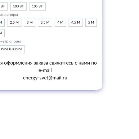
 ВТ
100 ВТ
105 ВТ
ота опоры
М
2,5 М
3 М
3,5 М
4 М
4,5 М
5 М
М
метр опоры
20ММ Х 80ММ
я оформления заказа свяжитесь с нами по
e-mail
energy-svet@mail.ru