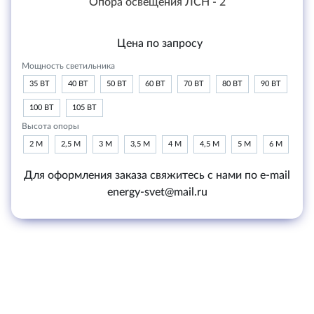
Опора освещения ЛСН - 2
Цена по запросу
Мощность светильника
35 ВТ
40 ВТ
50 ВТ
60 ВТ
70 ВТ
80 ВТ
90 ВТ
100 ВТ
105 ВТ
Высота опоры
2 М
2,5 М
3 М
3,5 М
4 М
4,5 М
5 М
6 М
Для оформления заказа свяжитесь с нами по e-mail
energy-svet@mail.ru