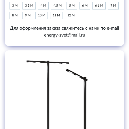
3 М
3,5 М
4 М
4,5 М
5 М
6 М
6,6 М
7 М
8 М
9 М
10 М
11 М
12 М
Для оформления заказа свяжитесь с нами по e-mail
energy-svet@mail.ru