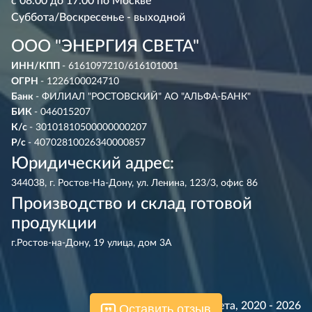
с 08.00 до 17.00 по Москве
Суббота/Воскресенье - выходной
ООО "ЭНЕРГИЯ СВЕТА"
ИНН/КПП
- 6161097210/616101001
ОГРН
- 1226100024710
Банк
- ФИЛИАЛ "РОСТОВСКИЙ" АО "АЛЬФА-БАНК"
БИК
- 046015207
К/с
- 30101810500000000207
Р/с
- 40702810026340000857
Юридический адрес:
344038, г. Ростов-На-Дону, ул. Ленина, 123/3, офис 86
Производство и склад готовой
продукции
г.Ростов-на-Дону, 19 улица, дом 3А
© Энергия Света, 2020 - 2026
Оставить отзыв