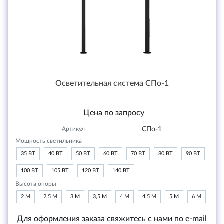
Осветительная система СПо-1
Цена по запросу
Артикул
СПо-1
Мощность светильника
35 ВТ
40 ВТ
50 ВТ
60 ВТ
70 ВТ
80 ВТ
90 ВТ
100 ВТ
105 ВТ
120 ВТ
140 ВТ
Высота опоры
2 М
2,5 М
3 М
3,5 М
4 М
4,5 М
5 М
6 М
Для оформления заказа свяжитесь с нами по e-mail