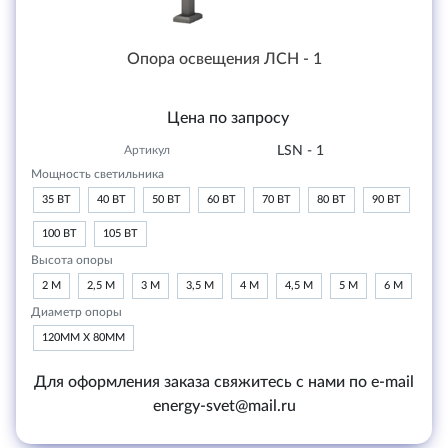
Опора освещения ЛСН - 1
Цена по запросу
Артикул
LSN - 1
Мощность светильника
35 ВТ
40 ВТ
50 ВТ
60 ВТ
70 ВТ
80 ВТ
90 ВТ
100 ВТ
105 ВТ
Высота опоры
2 М
2,5 М
3 М
3,5 М
4 М
4,5 М
5 М
6 М
Диаметр опоры
120ММ Х 80ММ
Для оформления заказа свяжитесь с нами по e-mail
energy-svet@mail.ru