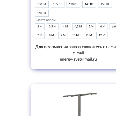
100 ВТ
105 ВТ
120 ВТ
140 ВТ
150 ВТ
160 ВТ
Высота опоры
3 М
3,5 М
4 М
4,5 М
5 М
6 М
6,
7 М
8 М
9 М
10 М
11 М
12 М
Для оформления заказа свяжитесь с нами
e-mail
energy-svet@mail.ru