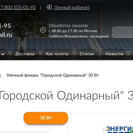
7 800 555-01-95
Личный кабинет
Обработка заказов
1-95
с 08.00 до 17.00 по Москве
il.ru
Суббота/Воскресенье - выходной
Доставка
Как купить
Статьи
Новости
е
Уличный фонарь "Городской Одинарный" 30 Вт
Городской Одинарный" 
30 Вт