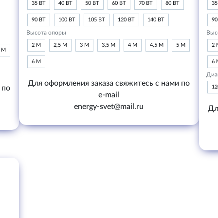
35 ВТ
40 ВТ
50 ВТ
60 ВТ
70 ВТ
80 ВТ
35
90 ВТ
100 ВТ
105 ВТ
120 ВТ
140 ВТ
90
Высота опоры
Выс
2 М
2,5 М
3 М
3,5 М
4 М
4,5 М
5 М
2 
6 М
6 М
6 
Диа
Для оформления заказа свяжитесь с нами по
 по
1
e-mail
energy-svet@mail.ru
Дл