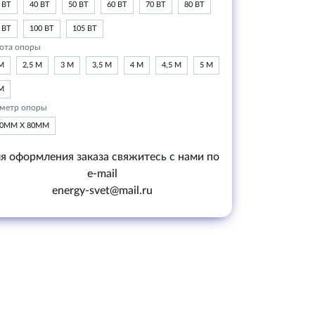
 ВТ
40 ВТ
50 ВТ
60 ВТ
70 ВТ
80 ВТ
 ВТ
100 ВТ
105 ВТ
ота опоры
М
2,5 М
3 М
3,5 М
4 М
4,5 М
5 М
М
метр опоры
20ММ Х 80ММ
я оформления заказа свяжитесь с нами по
e-mail
energy-svet@mail.ru