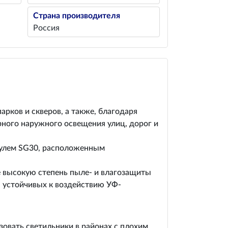
Страна производителя
Россия
рков и скверов, а также, благодаря
рного наружного освещения улиц, дорог и
дулем SG30, расположенным
е высокую степень пыле- и влагозащиты
, устойчивых к воздействию УФ-
овать светильники в районах с плохим