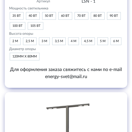
Артикул
LSN - 1
Мощность светильника
35 ВТ
40 ВТ
50 ВТ
60 ВТ
70 ВТ
80 ВТ
90 ВТ
100 ВТ
105 ВТ
Высота опоры
2 М
2,5 М
3 М
3,5 М
4 М
4,5 М
5 М
6 М
Диаметр опоры
120ММ Х 80ММ
Для оформления заказа свяжитесь с нами по e-mail
energy-svet@mail.ru