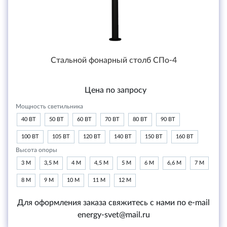
Стальной фонарный столб СПо-4
Цена по запросу
Мощность светильника
40 ВТ
50 ВТ
60 ВТ
70 ВТ
80 ВТ
90 ВТ
100 ВТ
105 ВТ
120 ВТ
140 ВТ
150 ВТ
160 ВТ
Высота опоры
3 М
3,5 М
4 М
4,5 М
5 М
6 М
6,6 М
7 М
8 М
9 М
10 М
11 М
12 М
Для оформления заказа свяжитесь с нами по e-mail
energy-svet@mail.ru