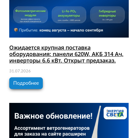
Ожидается крупная поставка
оборудования: панели 620W, АКБ 314 Ач,
инверторы 6.6 кВт. Открыт предзаказ.
31.07.2026
Подробнее