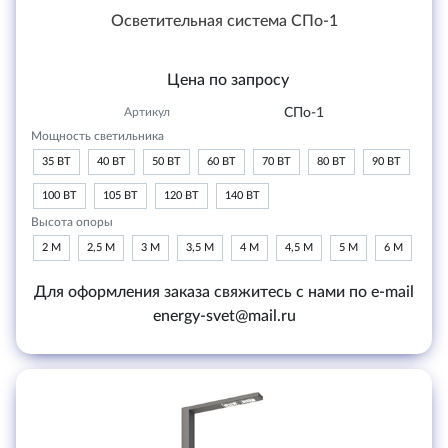
Осветительная система СПо-1
Цена по запросу
Артикул
СПо-1
Мощность светильника
35 ВТ
40 ВТ
50 ВТ
60 ВТ
70 ВТ
80 ВТ
90 ВТ
100 ВТ
105 ВТ
120 ВТ
140 ВТ
Высота опоры
2 М
2,5 М
3 М
3,5 М
4 М
4,5 М
5 М
6 М
Для оформления заказа свяжитесь с нами по e-mail
energy-svet@mail.ru