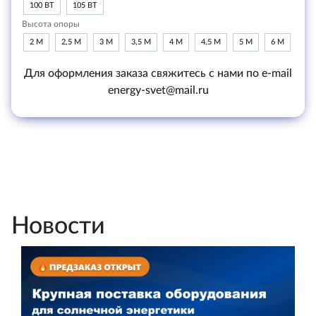
100 ВТ
105 ВТ
Высота опоры
2 М
2,5 М
3 М
3,5 М
4 М
4,5 М
5 М
6 М
Для оформления заказа свяжитесь с нами по e-mail
energy-svet@mail.ru
Новости