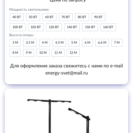
Цена по запросу
Мощность светильника
40 ВТ
50 ВТ
60 ВТ
70 ВТ
80 ВТ
90 ВТ
100 ВТ
105 ВТ
120 ВТ
140 ВТ
150 ВТ
160 ВТ
Высота опоры
3 М
3,5 М
4 М
4,5 М
5 М
6 М
6,6 М
7 М
8 М
9 М
10 М
11 М
12 М
Для оформления заказа свяжитесь с нами по e-mail
energy-svet@mail.ru