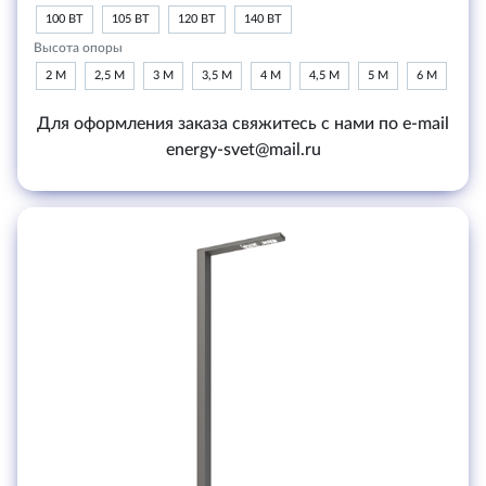
100 ВТ
105 ВТ
120 ВТ
140 ВТ
Высота опоры
2 М
2,5 М
3 М
3,5 М
4 М
4,5 М
5 М
6 М
Для оформления заказа свяжитесь с нами по e-mail
energy-svet@mail.ru