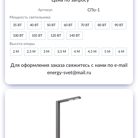
Цена по запросу
Артикул
СПо-1
Мощность светильника
35 ВТ
40 ВТ
50 ВТ
60 ВТ
70 ВТ
80 ВТ
90 ВТ
100 ВТ
105 ВТ
120 ВТ
140 ВТ
Высота опоры
2 М
2,5 М
3 М
3,5 М
4 М
4,5 М
5 М
6 М
Для оформления заказа свяжитесь с нами по e-mail
energy-svet@mail.ru