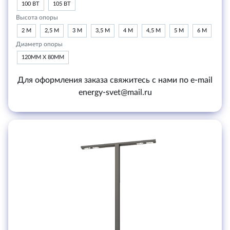
100 ВТ
105 ВТ
Высота опоры
2 М
2,5 М
3 М
3,5 М
4 М
4,5 М
5 М
6 М
Диаметр опоры
120ММ Х 80ММ
Для оформления заказа свяжитесь с нами по e-mail
energy-svet@mail.ru