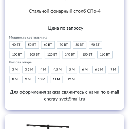
Стальной фонарный столб СПо-4
Цена по запросу
Мощность светильника
40 ВТ
50 ВТ
60 ВТ
70 ВТ
80 ВТ
90 ВТ
100 ВТ
105 ВТ
120 ВТ
140 ВТ
150 ВТ
160 ВТ
Высота опоры
3 М
3,5 М
4 М
4,5 М
5 М
6 М
6,6 М
7 М
8 М
9 М
10 М
11 М
12 М
Для оформления заказа свяжитесь с нами по e-mail
energy-svet@mail.ru