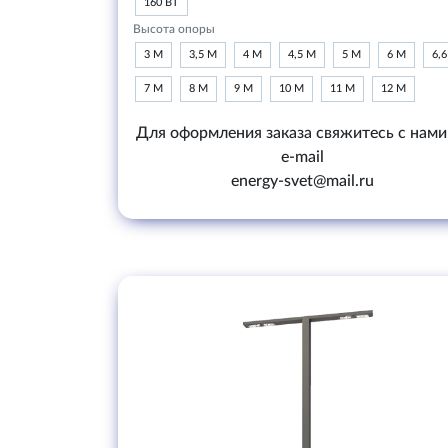
160 ВТ
Высота опоры
3 М
3,5 М
4 М
4,5 М
5 М
6 М
6,
7 М
8 М
9 М
10 М
11 М
12 М
Для оформления заказа свяжитесь с нами
e-mail
energy-svet@mail.ru