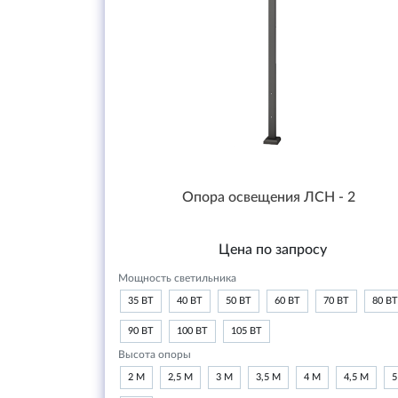
Опора освещения ЛСН - 2
Цена по запросу
Мощность светильника
35 ВТ
40 ВТ
50 ВТ
60 ВТ
70 ВТ
80 ВТ
90 ВТ
100 ВТ
105 ВТ
Высота опоры
2 М
2,5 М
3 М
3,5 М
4 М
4,5 М
5