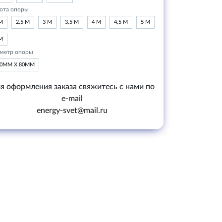
ота опоры
М
2,5 М
3 М
3,5 М
4 М
4,5 М
5 М
М
метр опоры
20ММ Х 80ММ
я оформления заказа свяжитесь с нами по
e-mail
energy-svet@mail.ru