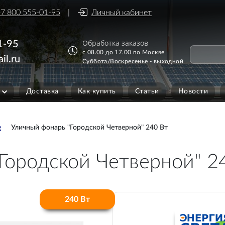
7 800 555-01-95
Личный кабинет
Обработка заказов
1-95
с 08.00 до 17.00 по Москве
il.ru
Суббота/Воскресенье - выходной
Доставка
Как купить
Статьи
Новости
е
Уличный фонарь "Городской Четверной" 240 Вт
Городской Четверной" 2
240 Вт