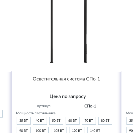
Осветительная система СПо-1
Цена по запросу
Артикул
СПо-1
Мощность светильника
Мощ
35 ВТ
40 ВТ
50 ВТ
60 ВТ
70 ВТ
80 ВТ
35
90 ВТ
100 ВТ
105 ВТ
120 ВТ
140 ВТ
90