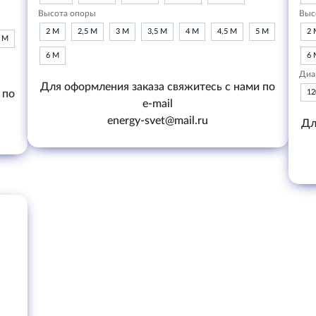
Высота опоры
Выс
2 М
2,5 М
3 М
3,5 М
4 М
4,5 М
5 М
2 
6 М
6 М
6 
Диа
Для оформления заказа свяжитесь с нами по
 по
1
e-mail
energy-svet@mail.ru
Дл