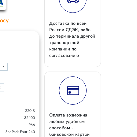
росу
Доставка по всей
России СДЭК, либо
до терминала другой
транспортной
компании по
согласованию
-
0
220 В
Оплата возможна
32400
любым удобным
IP66
способом -
SadPark-Four-240
банковской картой