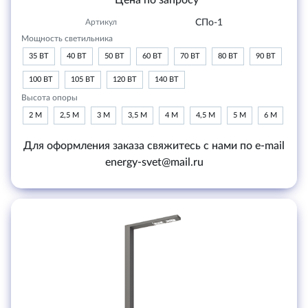
Цена по запросу
Артикул
СПо-1
Мощность светильника
35 ВТ
40 ВТ
50 ВТ
60 ВТ
70 ВТ
80 ВТ
90 ВТ
100 ВТ
105 ВТ
120 ВТ
140 ВТ
Высота опоры
2 М
2,5 М
3 М
3,5 М
4 М
4,5 М
5 М
6 М
Для оформления заказа свяжитесь с нами по e-mail
energy-svet@mail.ru