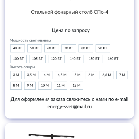
Стальной фонарный столб СПо-4
Цена по запросу
Мощность светильника
40 ВТ
50 ВТ
60 ВТ
70 ВТ
80 ВТ
90 ВТ
100 ВТ
105 ВТ
120 ВТ
140 ВТ
150 ВТ
160 ВТ
Высота опоры
3 М
3,5 М
4 М
4,5 М
5 М
6 М
6,6 М
7 М
8 М
9 М
10 М
11 М
12 М
Для оформления заказа свяжитесь с нами по e-mail
energy-svet@mail.ru