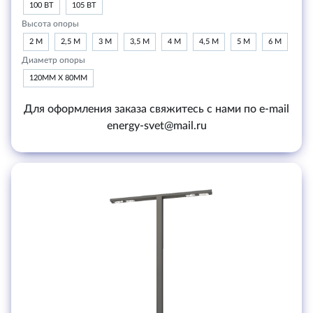
100 ВТ
105 ВТ
Высота опоры
2 М
2,5 М
3 М
3,5 М
4 М
4,5 М
5 М
6 М
Диаметр опоры
120ММ Х 80ММ
Для оформления заказа свяжитесь с нами по e-mail
energy-svet@mail.ru