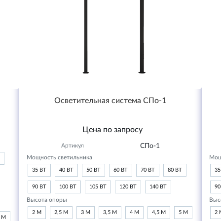
Осветительная система СПо-1
Цена по запросу
Артикул
СПо-1
Мощность светильника
Мощ
35 ВТ
40 ВТ
50 ВТ
60 ВТ
70 ВТ
80 ВТ
35
90 ВТ
100 ВТ
105 ВТ
120 ВТ
140 ВТ
90
Высота опоры
Выс
2 М
2,5 М
3 М
3,5 М
4 М
4,5 М
5 М
2 
6 М