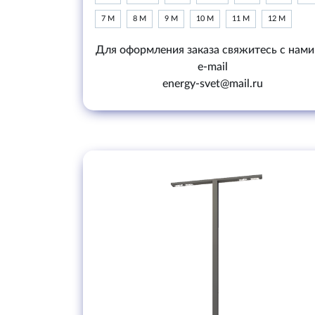
7 М
8 М
9 М
10 М
11 М
12 М
Для оформления заказа свяжитесь с нами
e-mail
energy-svet@mail.ru