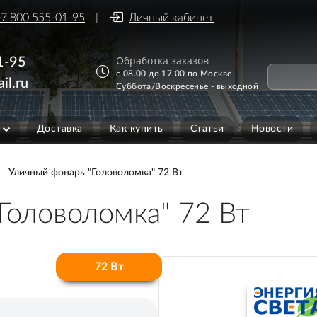
7 800 555-01-95
Личный кабинет
Обработка заказов
1-95
с 08.00 до 17.00 по Москве
il.ru
Суббота/Воскресенье - выходной
Доставка
Как купить
Статьи
Новости
Уличный фонарь "Головоломка" 72 Вт
Головоломка" 72 Вт
72 Вт