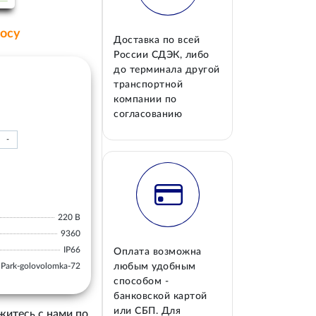
росу
Доставка по всей
России СДЭК, либо
до терминала другой
транспортной
компании по
согласованию
-
220 В
9360
IP66
Оплата возможна
Park-golovolomka-72
любым удобным
способом -
банковской картой
или СБП. Для
житесь с нами по