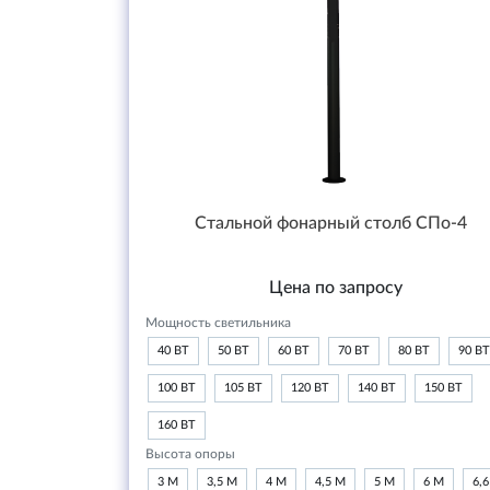
Стальной фонарный столб СПо-4
Цена по запросу
Мощность светильника
40 ВТ
50 ВТ
60 ВТ
70 ВТ
80 ВТ
90 ВТ
100 ВТ
105 ВТ
120 ВТ
140 ВТ
150 ВТ
160 ВТ
Высота опоры
3 М
3,5 М
4 М
4,5 М
5 М
6 М
6,