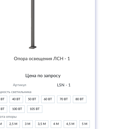
Опора освещения ЛСН - 1
Цена по запросу
Артикул
LSN - 1
ность светильника
 ВТ
40 ВТ
50 ВТ
60 ВТ
70 ВТ
80 ВТ
 ВТ
100 ВТ
105 ВТ
ота опоры
М
2,5 М
3 М
3,5 М
4 М
4,5 М
5 М