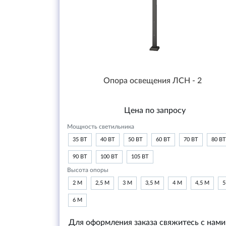
Опора освещения ЛСН - 2
Цена по запросу
Мощность светильника
35 ВТ
40 ВТ
50 ВТ
60 ВТ
70 ВТ
80 ВТ
90 ВТ
100 ВТ
105 ВТ
Высота опоры
2 М
2,5 М
3 М
3,5 М
4 М
4,5 М
5
6 М
Для оформления заказа свяжитесь с нами