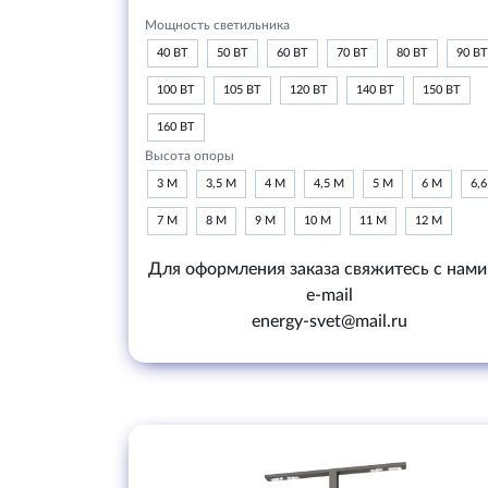
Мощность светильника
40 ВТ
50 ВТ
60 ВТ
70 ВТ
80 ВТ
90 ВТ
100 ВТ
105 ВТ
120 ВТ
140 ВТ
150 ВТ
160 ВТ
Высота опоры
3 М
3,5 М
4 М
4,5 М
5 М
6 М
6,
7 М
8 М
9 М
10 М
11 М
12 М
Для оформления заказа свяжитесь с нами
e-mail
energy-svet@mail.ru