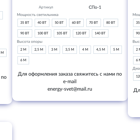
Артикул
СПо-1
Мощность светильника
Мощ
35 ВТ
40 ВТ
50 ВТ
60 ВТ
70 ВТ
80 ВТ
35
90 ВТ
100 ВТ
105 ВТ
120 ВТ
140 ВТ
90
Высота опоры
Выс
2 М
2,5 М
3 М
3,5 М
4 М
4,5 М
5 М
2 
6 М
6 М
6 
Диа
Для оформления заказа свяжитесь с нами по
 по
1
e-mail
energy-svet@mail.ru
Дл