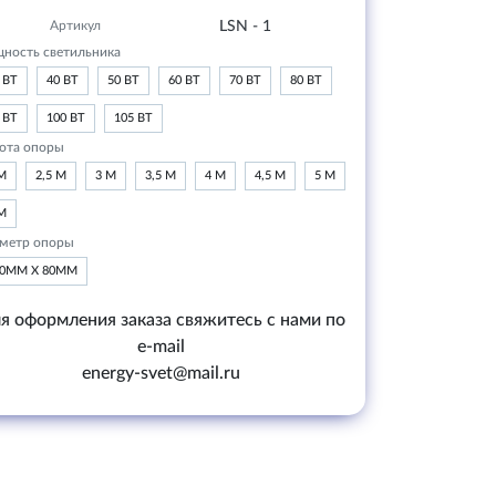
Артикул
LSN - 1
ность светильника
 ВТ
40 ВТ
50 ВТ
60 ВТ
70 ВТ
80 ВТ
 ВТ
100 ВТ
105 ВТ
ота опоры
М
2,5 М
3 М
3,5 М
4 М
4,5 М
5 М
М
метр опоры
20ММ Х 80ММ
я оформления заказа свяжитесь с нами по
e-mail
energy-svet@mail.ru