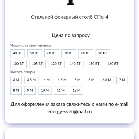
Стальной фонарный столб СПо-4
Цена по запросу
Мощность светильника
40 ВТ
50 ВТ
60 ВТ
70 ВТ
80 ВТ
90 ВТ
100 ВТ
105 ВТ
120 ВТ
140 ВТ
150 ВТ
160 ВТ
Высота опоры
3 М
3,5 М
4 М
4,5 М
5 М
6 М
6,6 М
7 М
8 М
9 М
10 М
11 М
12 М
Для оформления заказа свяжитесь с нами по e-mail
energy-svet@mail.ru