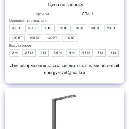
Цена по запросу
Артикул
СПо-1
Мощность светильника
35 ВТ
40 ВТ
50 ВТ
60 ВТ
70 ВТ
80 ВТ
90 ВТ
100 ВТ
105 ВТ
120 ВТ
140 ВТ
Высота опоры
2 М
2,5 М
3 М
3,5 М
4 М
4,5 М
5 М
6 М
Для оформления заказа свяжитесь с нами по e-mail
energy-svet@mail.ru