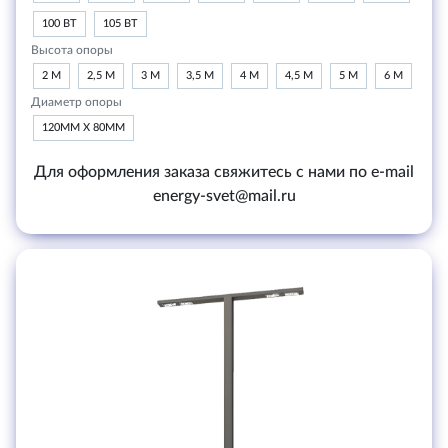
100 ВТ
105 ВТ
Высота опоры
2 М
2,5 М
3 М
3,5 М
4 М
4,5 М
5 М
6 М
Диаметр опоры
120ММ Х 80ММ
Для оформления заказа свяжитесь с нами по e-mail
energy-svet@mail.ru