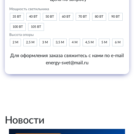
Мощность светильника
35 ВТ
40 ВТ
50 ВТ
60 ВТ
70 ВТ
80 ВТ
90 ВТ
100 ВТ
105 ВТ
Высота опоры
2 М
2,5 М
3 М
3,5 М
4 М
4,5 М
5 М
6 М
Для оформления заказа свяжитесь с нами по e-mail
energy-svet@mail.ru
Новости