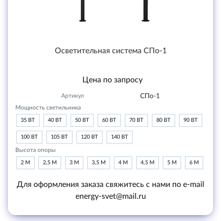
Осветительная система СПо-1
Цена по запросу
Артикул
СПо-1
Мощность светильника
35 ВТ
40 ВТ
50 ВТ
60 ВТ
70 ВТ
80 ВТ
90 ВТ
100 ВТ
105 ВТ
120 ВТ
140 ВТ
Высота опоры
2 М
2,5 М
3 М
3,5 М
4 М
4,5 М
5 М
6 М
Для оформления заказа свяжитесь с нами по e-mail
energy-svet@mail.ru