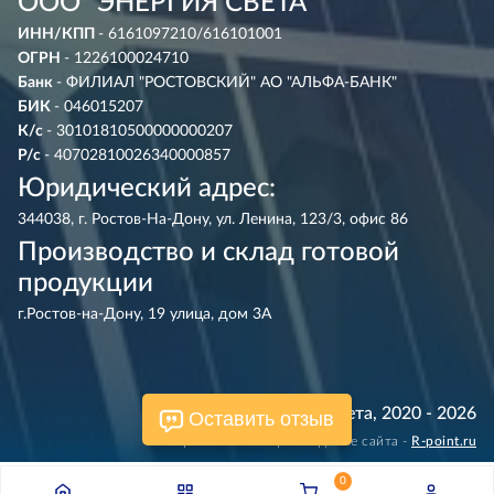
ООО "ЭНЕРГИЯ СВЕТА"
ИНН/КПП
- 6161097210/616101001
ОГРН
- 1226100024710
Банк
- ФИЛИАЛ "РОСТОВСКИЙ" АО "АЛЬФА-БАНК"
БИК
- 046015207
К/с
- 30101810500000000207
Р/с
- 40702810026340000857
Юридический адрес:
344038, г. Ростов-На-Дону, ул. Ленина, 123/3, офис 86
Производство и склад готовой
продукции
г.Ростов-на-Дону, 19 улица, дом 3А
© Энергия Света, 2020 - 2026
Оставить отзыв
Разработка и сопровождение сайта -
R‑point.ru
0