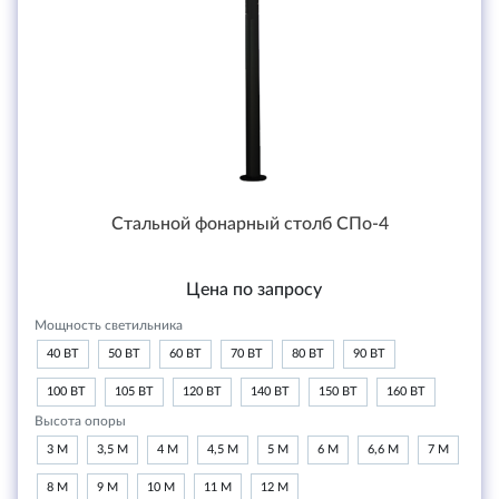
Стальной фонарный столб СПо-4
Цена по запросу
Мощность светильника
40 ВТ
50 ВТ
60 ВТ
70 ВТ
80 ВТ
90 ВТ
100 ВТ
105 ВТ
120 ВТ
140 ВТ
150 ВТ
160 ВТ
Высота опоры
3 М
3,5 М
4 М
4,5 М
5 М
6 М
6,6 М
7 М
8 М
9 М
10 М
11 М
12 М