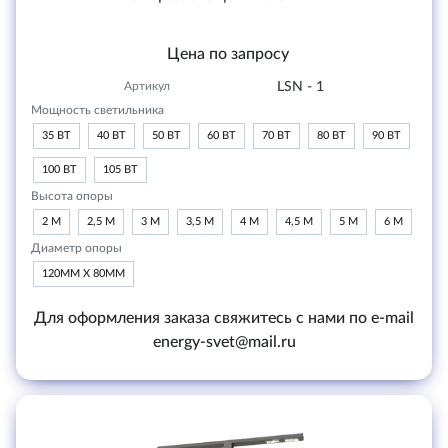
Цена по запросу
Артикул
LSN - 1
Мощность светильника
35 ВТ
40 ВТ
50 ВТ
60 ВТ
70 ВТ
80 ВТ
90 ВТ
100 ВТ
105 ВТ
Высота опоры
2 М
2,5 М
3 М
3,5 М
4 М
4,5 М
5 М
6 М
Диаметр опоры
120ММ Х 80ММ
Для оформления заказа свяжитесь с нами по e-mail
energy-svet@mail.ru