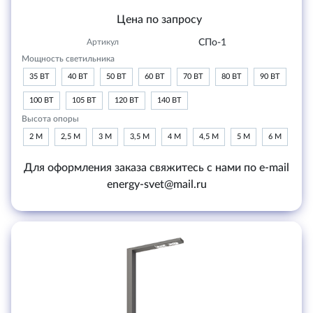
Цена по запросу
Артикул
СПо-1
Мощность светильника
35 ВТ
40 ВТ
50 ВТ
60 ВТ
70 ВТ
80 ВТ
90 ВТ
100 ВТ
105 ВТ
120 ВТ
140 ВТ
Высота опоры
2 М
2,5 М
3 М
3,5 М
4 М
4,5 М
5 М
6 М
Для оформления заказа свяжитесь с нами по e-mail
energy-svet@mail.ru