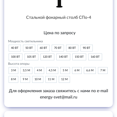
Стальной фонарный столб СПо-4
Цена по запросу
Мощность светильника
40 ВТ
50 ВТ
60 ВТ
70 ВТ
80 ВТ
90 ВТ
100 ВТ
105 ВТ
120 ВТ
140 ВТ
150 ВТ
160 ВТ
Высота опоры
3 М
3,5 М
4 М
4,5 М
5 М
6 М
6,6 М
7 М
8 М
9 М
10 М
11 М
12 М
Для оформления заказа свяжитесь с нами по e-mail
energy-svet@mail.ru