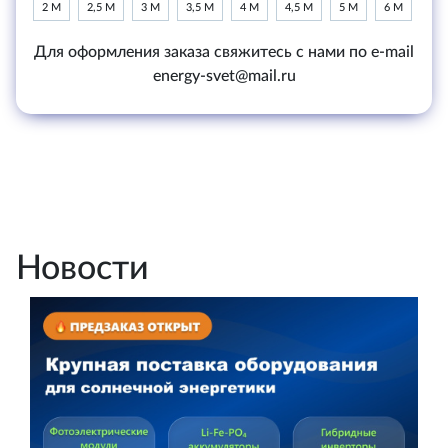
2 М
2,5 М
3 М
3,5 М
4 М
4,5 М
5 М
6 М
Для оформления заказа свяжитесь с нами по e-mail
energy-svet@mail.ru
Новости