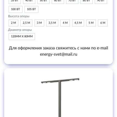
35 ВТ
40 ВТ
50 ВТ
60 ВТ
70 ВТ
80 ВТ
90 ВТ
100 ВТ
105 ВТ
Высота опоры
2 М
2,5 М
3 М
3,5 М
4 М
4,5 М
5 М
6 М
Диаметр опоры
120ММ Х 80ММ
Для оформления заказа свяжитесь с нами по e-mail
energy-svet@mail.ru