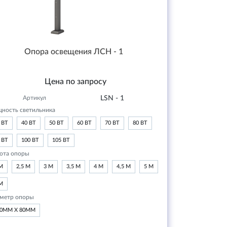
Опора освещения ЛСН - 1
Цена по запросу
Артикул
LSN - 1
ность светильника
 ВТ
40 ВТ
50 ВТ
60 ВТ
70 ВТ
80 ВТ
 ВТ
100 ВТ
105 ВТ
ота опоры
М
2,5 М
3 М
3,5 М
4 М
4,5 М
5 М
М
метр опоры
20ММ Х 80ММ