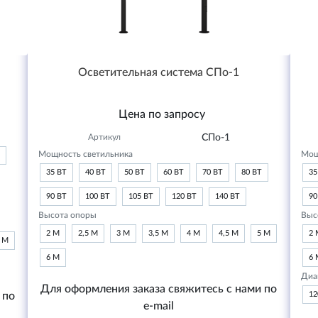
Осветительная система СПо-1
Цена по запросу
Артикул
СПо-1
Мощность светильника
Мощ
35 ВТ
40 ВТ
50 ВТ
60 ВТ
70 ВТ
80 ВТ
35
90 ВТ
100 ВТ
105 ВТ
120 ВТ
140 ВТ
90
Высота опоры
Выс
2 М
2,5 М
3 М
3,5 М
4 М
4,5 М
5 М
2 
6 М
6 М
6 
Диа
Для оформления заказа свяжитесь с нами по
 по
1
e-mail