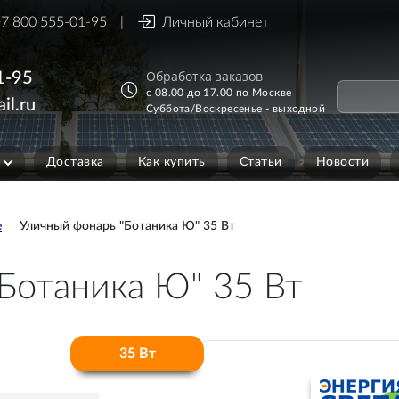
7 800 555-01-95
Личный кабинет
Обработка заказов
1-95
с 08.00 до 17.00 по Москве
il.ru
Суббота/Воскресенье - выходной
Доставка
Как купить
Статьи
Новости
е
Уличный фонарь "Ботаника Ю" 35 Вт
Ботаника Ю" 35 Вт
35 Вт