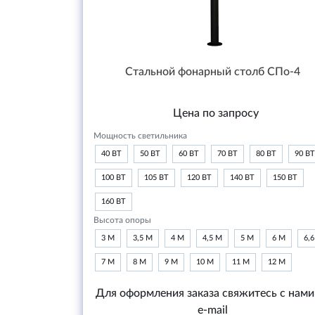
Стальной фонарный столб СПо-4
Цена по запросу
Мощность светильника
40 ВТ
50 ВТ
60 ВТ
70 ВТ
80 ВТ
90 ВТ
100 ВТ
105 ВТ
120 ВТ
140 ВТ
150 ВТ
160 ВТ
Высота опоры
3 М
3,5 М
4 М
4,5 М
5 М
6 М
6,
7 М
8 М
9 М
10 М
11 М
12 М
Для оформления заказа свяжитесь с нами
e-mail