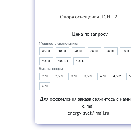
Опора освещения ЛСН - 2
Цена по запросу
Мощность светильника
35 ВТ
40 ВТ
50 ВТ
60 ВТ
70 ВТ
80 ВТ
90 ВТ
100 ВТ
105 ВТ
Высота опоры
2 М
2,5 М
3 М
3,5 М
4 М
4,5 М
5
6 М
Для оформления заказа свяжитесь с нами
e-mail
energy-svet@mail.ru