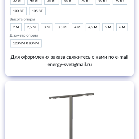
35 ВТ
40 ВТ
50 ВТ
60 ВТ
70 ВТ
80 ВТ
90 ВТ
100 ВТ
105 ВТ
Высота опоры
2 М
2,5 М
3 М
3,5 М
4 М
4,5 М
5 М
6 М
Диаметр опоры
120ММ Х 80ММ
Для оформления заказа свяжитесь с нами по e-mail
energy-svet@mail.ru