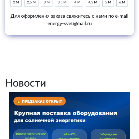
2 М
2,5 М
3 М
3,5 М
4 М
4,5 М
5 М
6 М
Для оформления заказа свяжитесь с нами по e-mail
energy-svet@mail.ru
Новости