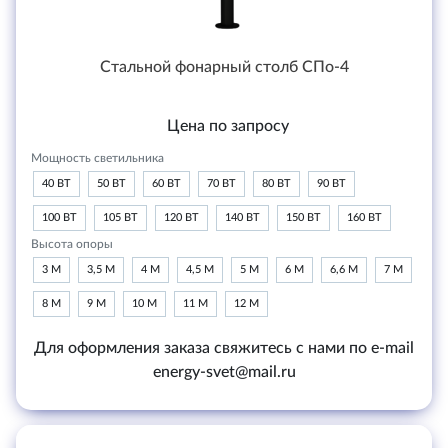
Стальной фонарный столб СПо-4
Цена по запросу
Мощность светильника
40 ВТ
50 ВТ
60 ВТ
70 ВТ
80 ВТ
90 ВТ
100 ВТ
105 ВТ
120 ВТ
140 ВТ
150 ВТ
160 ВТ
Высота опоры
3 М
3,5 М
4 М
4,5 М
5 М
6 М
6,6 М
7 М
8 М
9 М
10 М
11 М
12 М
Для оформления заказа свяжитесь с нами по e-mail
energy-svet@mail.ru