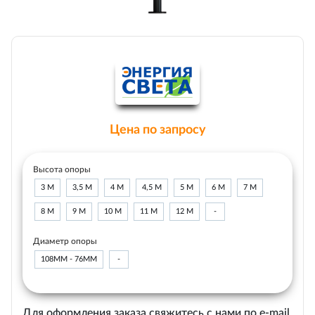
Цена по запросу
Высота опоры
3 М
3,5 М
4 М
4,5 М
5 М
6 М
7 М
8 М
9 М
10 М
11 М
12 М
-
Диаметр опоры
108ММ - 76ММ
-
Для оформления заказа свяжитесь с нами по e-mail