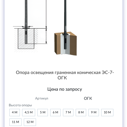
Опора освещения граненная коническая ЭС-7-
ОГК
Цена по запросу
Артикул
ОГК
Высота опоры
4 М
4,5 М
5 М
6 М
7 М
8 М
9 М
10 М
11 М
12 М