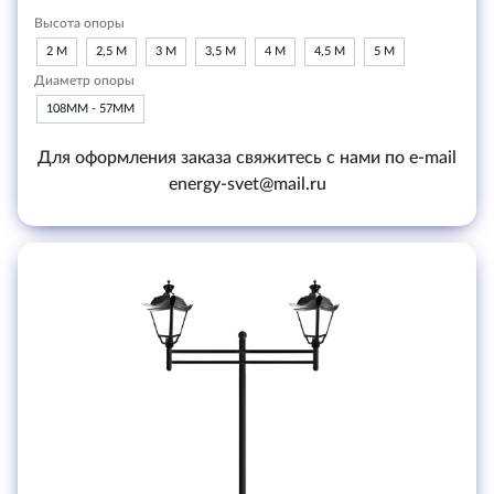
Высота опоры
2 М
2,5 М
3 М
3,5 М
4 М
4,5 М
5 М
Диаметр опоры
108ММ - 57ММ
Для оформления заказа свяжитесь с нами по e-mail
energy-svet@mail.ru