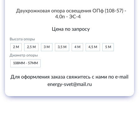
Двухрожковая опора освещения ОПф (108-57) -
4.0п - ЭС-4
Цена по запросу
Высота опоры
2 М
2,5 М
3 М
3,5 М
4 М
4,5 М
5 М
Диаметр опоры
108ММ - 57ММ
Для оформления заказа свяжитесь с нами по e-mail
energy-svet@mail.ru