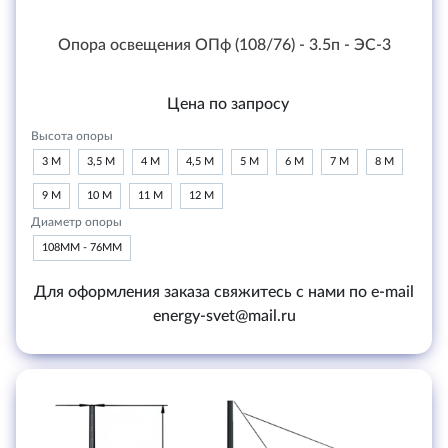
Опора освещения ОПф (108/76) - 3.5п - ЭС-3
Цена по запросу
Высота опоры
3 М
3,5 М
4 М
4,5 М
5 М
6 М
7 М
8 М
9 М
10 М
11 М
12 М
Диаметр опоры
108ММ - 76ММ
Для оформления заказа свяжитесь с нами по e-mail
energy-svet@mail.ru