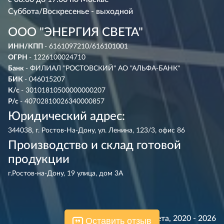
Суббота/Воскресенье - выходной
ООО "ЭНЕРГИЯ СВЕТА"
ИНН/КПП
- 6161097210/616101001
ОГРН
- 1226100024710
Банк
- ФИЛИАЛ "РОСТОВСКИЙ" АО "АЛЬФА-БАНК"
БИК
- 046015207
К/с
- 30101810500000000207
Р/с
- 40702810026340000857
Юридический адрес:
344038, г. Ростов-На-Дону, ул. Ленина, 123/3, офис 86
Производство и склад готовой
продукции
г.Ростов-на-Дону, 19 улица, дом 3А
© Энергия Света, 2020 - 2026
Оставить отзыв