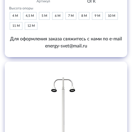
Артикул
ОГК
Высота опоры
4 М
4,5 М
5 М
6 М
7 М
8 М
9 М
10 М
11 М
12 М
Для оформления заказа свяжитесь с нами по e-mail
energy-svet@mail.ru