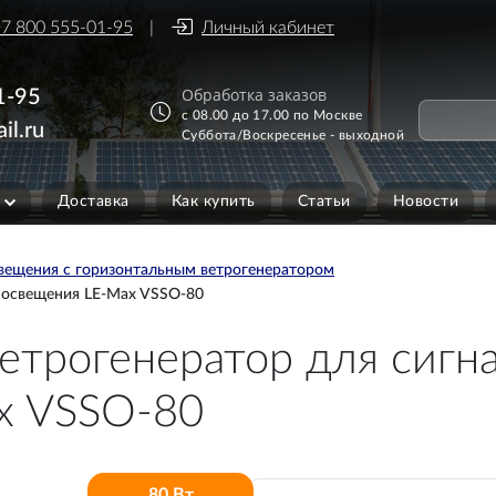
7 800 555-01-95
Личный кабинет
Обработка заказов
1-95
с 08.00 до 17.00 по Москве
il.ru
Суббота/Воскресенье - выходной
Доставка
Как купить
Статьи
Новости
вещения с горизонтальным ветрогенератором
о освещения LE-Max VSSO-80
етрогенератор для сигн
x VSSO-80
80 Вт