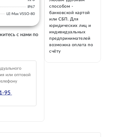
любым удобным
способом -
IP67
банковской картой
LE-Max VSSO-80
или СБП. Для
юридических лиц и
индивидуальных
житесь с нами по
предпринимателей
возможна оплата по
счёту
идуального
ия или оптовой
телефону
01-95