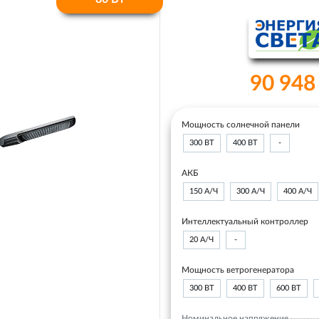
90 948
Мощность солнечной панели
300 ВТ
400 ВТ
-
АКБ
150 А/Ч
300 А/Ч
400 А/Ч
Интеллектуальный контроллер
20 А/Ч
-
Мощность ветрогенератора
300 ВТ
400 ВТ
600 ВТ
Номинальное напряжение