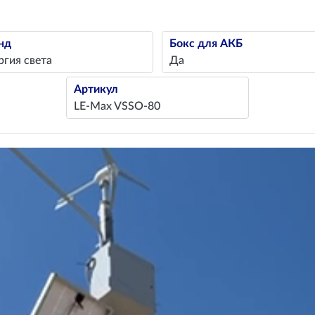
нд
Бокс для АКБ
ргия света
Да
Артикул
LE-Max VSSO-80