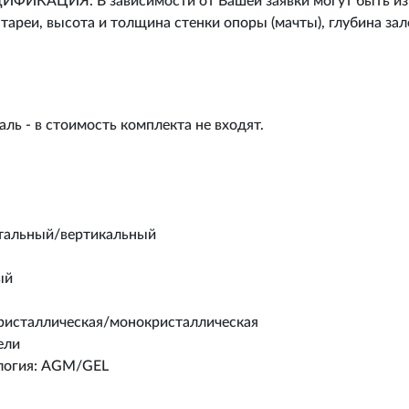
АЦИЯ. В зависимости от Вашей заявки могут быть изме
тареи, высота и толщина стенки опоры (мачты), глубина за
таль - в стоимость комплекта не входят.
нтальный/вертикальный
ый
кристаллическая/монокристаллическая
ели
ология: AGM/GEL