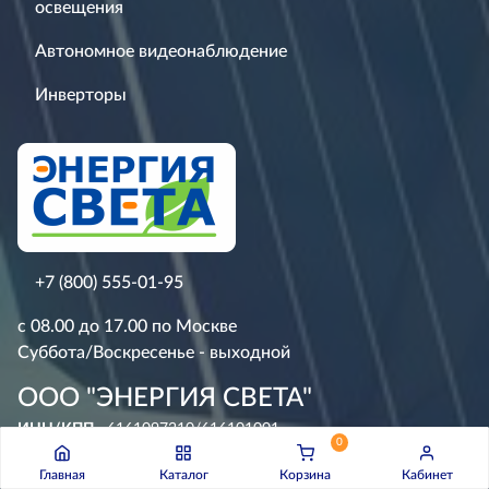
освещения
Автономное видеонаблюдение
Инверторы
+7 (800) 555-01-95
с 08.00 до 17.00 по Москве
Суббота/Воскресенье - выходной
ООО "ЭНЕРГИЯ СВЕТА"
ИНН/КПП
- 6161097210/616101001
0
ОГРН
- 1226100024710
Главная
Каталог
Корзина
Кабинет
Банк
- ФИЛИАЛ "РОСТОВСКИЙ" АО "АЛЬФА-БАНК"