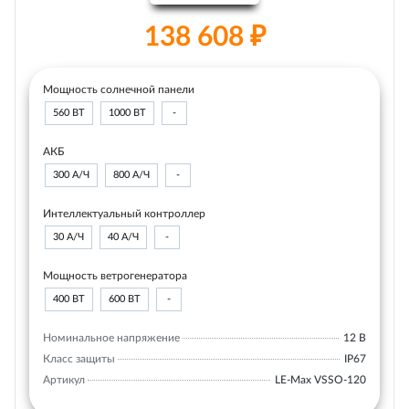
138 608 ₽
Мощность солнечной панели
560 ВТ
1000 ВТ
-
АКБ
300 А/Ч
800 А/Ч
-
Интеллектуальный контроллер
30 А/Ч
40 А/Ч
-
Мощность ветрогенератора
400 ВТ
600 ВТ
-
Номинальное напряжение
12 В
Класс защиты
IP67
Артикул
LE-Max VSSO-120