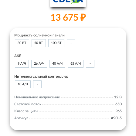
13 675 ₽
Мощность солнечной панели
30 ВТ
50 ВТ
100 ВТ
-
АКБ
9 А/Ч
26 А/Ч
40 А/Ч
65 А/Ч
-
Интеллектуальный контроллер
10 А/Ч
-
Номинальное напряжение
12 В
Световой поток
650
Класс защиты
IP65
Артикул
ASO-5