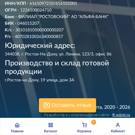
ИНН/КПП
- 6161097210/616101001
ОГРН
- 1226100024710
Банк
- ФИЛИАЛ "РОСТОВСКИЙ" АО "АЛЬФА-БАНК"
БИК
- 046015207
К/с
- 30101810500000000207
Р/с
- 40702810026340000857
Юридический адрес:
344038, г. Ростов-На-Дону, ул. Ленина, 123/3, офис 86
Производство и склад готовой
продукции
г.Ростов-на-Дону, 19 улица, дом 3А
Оставить отзыв
© Энергия Света, 2020 - 2026
Разработка и сопровождение сайта -
R‑point.ru
0
Главная
Каталог
Корзина
Кабинет