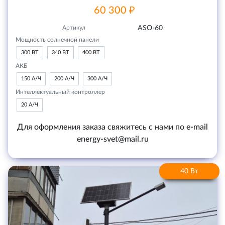
60 300 ₽
Артикул
ASO-60
Мощность солнечной панели
300 ВТ
340 ВТ
400 ВТ
АКБ
150 А/Ч
200 А/Ч
300 А/Ч
Интеллектуальный контроллер
20 А/Ч
Для оформления заказа свяжитесь с нами по e-mail
energy-svet@mail.ru
40 Вт