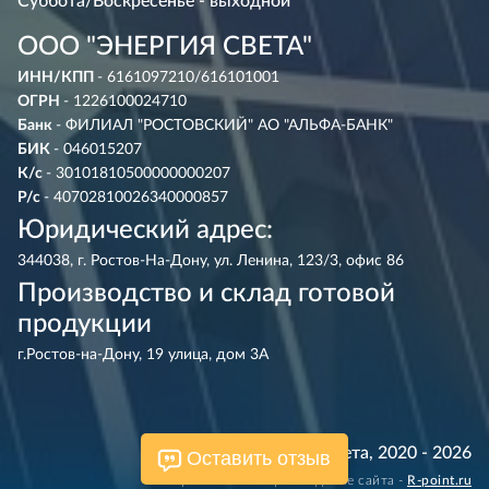
Суббота/Воскресенье - выходной
ООО "ЭНЕРГИЯ СВЕТА"
ИНН/КПП
- 6161097210/616101001
ОГРН
- 1226100024710
Банк
- ФИЛИАЛ "РОСТОВСКИЙ" АО "АЛЬФА-БАНК"
БИК
- 046015207
К/с
- 30101810500000000207
Р/с
- 40702810026340000857
Юридический адрес:
344038, г. Ростов-На-Дону, ул. Ленина, 123/3, офис 86
Производство и склад готовой
продукции
г.Ростов-на-Дону, 19 улица, дом 3А
© Энергия Света, 2020 - 2026
Оставить отзыв
Разработка и сопровождение сайта -
R‑point.ru