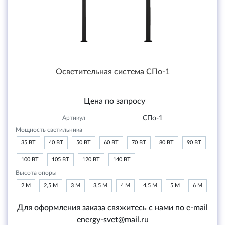
Осветительная система СПо-1
Цена по запросу
Артикул
СПо-1
Мощность светильника
35 ВТ
40 ВТ
50 ВТ
60 ВТ
70 ВТ
80 ВТ
90 ВТ
100 ВТ
105 ВТ
120 ВТ
140 ВТ
Высота опоры
2 М
2,5 М
3 М
3,5 М
4 М
4,5 М
5 М
6 М
Для оформления заказа свяжитесь с нами по e-mail
energy-svet@mail.ru