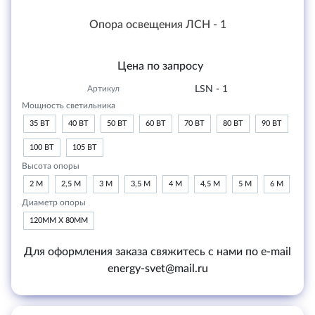
Опора освещения ЛСН - 1
Цена по запросу
Артикул
LSN - 1
Мощность светильника
35 ВТ
40 ВТ
50 ВТ
60 ВТ
70 ВТ
80 ВТ
90 ВТ
100 ВТ
105 ВТ
Высота опоры
2 М
2,5 М
3 М
3,5 М
4 М
4,5 М
5 М
6 М
Диаметр опоры
120ММ Х 80ММ
Для оформления заказа свяжитесь с нами по e-mail
energy-svet@mail.ru